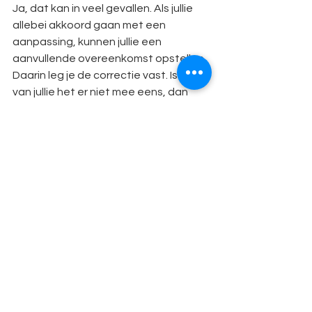
Ja, dat kan in veel gevallen. Als jullie 
allebei akkoord gaan met een 
aanpassing, kunnen jullie een 
aanvullende overeenkomst opstellen. 
Daarin leg je de correctie vast. Is één 
van jullie het er niet mee eens, dan 
kan een mediator helpen om er samen 
uit te komen. In het uiterste geval 
beslist de rechter. Het herstellen van 
een fout is bijna altijd goedkoper dan 
de gevolgen ervan jarenlang 
accepteren.
Hoe weten we of ons 
convenant volledig en correct is
Dat weet je zeker als een professional 
het heeft beoordeeld. Een convenant 
dat jullie zelf of via een online tool 