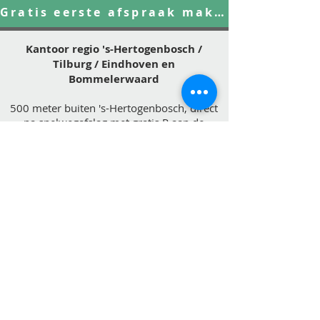
Gratis eerste afspraak maken?
Kantoor regio 's-Hertogenbosch /
Tilburg / Eindhoven en
Bommelerwaard
500 meter buiten 's-Hertogenbosch, direct
na snelwegafslag met gratis P
aan de
Taalstraat 40
5261 BE Vught
0643052400
hermus@hetscheidingscollectief.nl
privacy statement
algemene voorwaarden Lisa Hermus
Gedragsregels voor de MfN mediator 2026
MfN mediationreglement 2026
Mediationovereenkomst
Blog
* gratis kennismakingsgesprek circa 30
minuten
HTML Sitemap