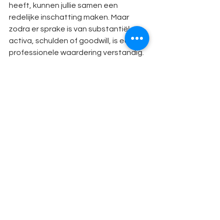
heeft, kunnen jullie samen een 
redelijke inschatting maken. Maar 
zodra er sprake is van substantiële 
activa, schulden of goodwill, is een 
professionele waardering verstandig. 
Het voorkomt discussies achteraf en 
geeft jullie beiden een solide basis 
voor de verdeling.
Wat als mijn partner het bedrijf 
wil voortzetten maar ik er geen 
vertrouwen in heb dat de 
waarde klopt
Dan is het verstandig om een eigen 
deskundige in te schakelen naast de 
gezamenlijke. Die kan het rapport 
controleren en beoordelen of de 
gebruikte methode en aannames 