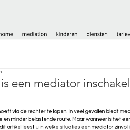
home
mediation
kinderen
diensten
tarie
en
is een mediator inschake
hoeft via de rechter te lopen. In veel gevallen biedt med
e en minder belastende route. Maar wanneer is het ee
it artikel leest u in welke situaties een mediator zinvol 