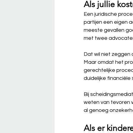
Als jullie ko
Een juridische proce
partijen een eigen a
meeste gevallen goe
met twee advocaten
Dat wil niet zeggen d
Maar omdat het proc
gerechtelijke proced
duidelijke financiële
Bij scheidingsmediati
weten van tevoren wa
al genoeg onzekerhe
Als er kindere