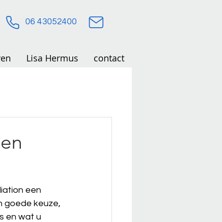
06 43052400
ven
Lisa Hermus
contact
len
iation een 
n goede keuze, 
is en wat u 