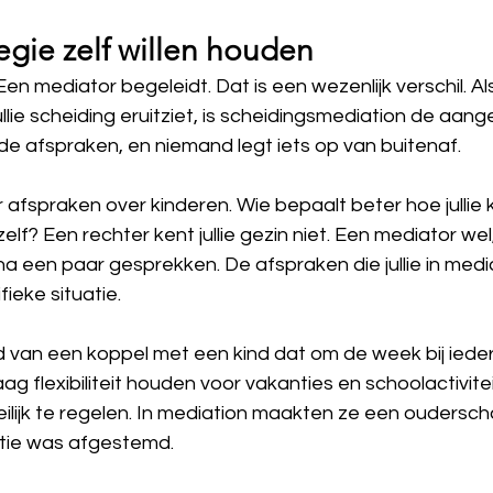
 regie zelf willen houden
en mediator begeleidt. Dat is een wezenlijk verschil. Als j
ullie scheiding eruitziet, is scheidingsmediation de aa
de afspraken, en niemand legt iets op van buitenaf.
 afspraken over kinderen. Wie bepaalt beter hoe jullie 
zelf? Een rechter kent jullie gezin niet. Een mediator wel
 na een paar gesprekken. De afspraken die jullie in med
ifieke situatie.
van een koppel met een kind dat om de week bij ieder
ag flexibiliteit houden voor vakanties en schoolactivitei
ilijk te regelen. In mediation maakten ze een oudersch
atie was afgestemd.