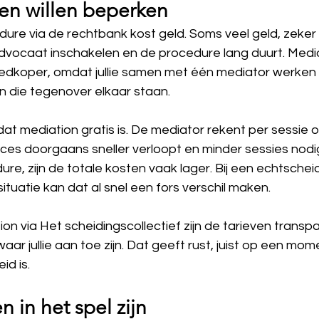
sten willen beperken
dure via de rechtbank kost geld. Soms veel geld, zeker 
dvocaat inschakelen en de procedure lang duurt. Mediat
dkoper, omdat jullie samen met één mediator werken i
 die tegenover elkaar staan.
at mediation gratis is. De mediator rekent per sessie of
es doorgaans sneller verloopt en minder sessies nodig
ure, zijn de totale kosten vaak lager. Bij een echtschei
 situatie kan dat al snel een fors verschil maken.
on via Het scheidingscollectief zijn de tarieven transpar
ar jullie aan toe zijn. Dat geeft rust, juist op een mo
id is.
n in het spel zijn