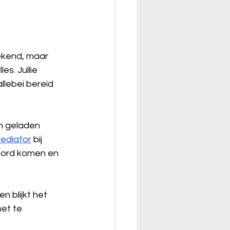
rekend, maar 
es. Jullie 
llebei bereid 
en geladen 
ediator
 bij 
woord komen en 
n blijkt het 
et te 