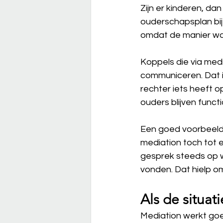
Zijn er kinderen, da
ouderschapsplan bij 
omdat de manier waar
Koppels die via medi
communiceren. Dat i
rechter iets heeft o
ouders blijven funct
Een goed voorbeeld:
mediation toch tot 
gesprek steeds op w
vonden. Dat hielp o
Als de situat
Mediation werkt goed