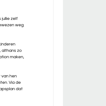
ullie zelf 
ngewezen weg. 
kinderen 
, althans zo 
iation maken, 
 van hen 
ten. Via de 
apsplan dat 