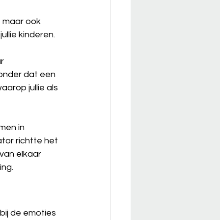
, maar ook 
ullie kinderen.
r 
onder dat een 
arop jullie als 
men in 
or richtte het 
van elkaar 
ing.
bij de emoties 