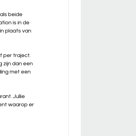
als beide 
ion is in de 
n plaats van 
 per traject. 
 zijn dan een 
ding met een 
ant. Jullie 
ment waarop er 