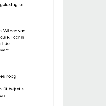
eleiding, of 
n. Wil een van 
dure. Toch is 
rt de 
vert.
 
ies hoog 
ij twijfel is 
en.