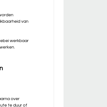
 worden 
ikbaarheid van 
llebei werkbaar 
 werken. 
n 
arna over 
ute te duur of 