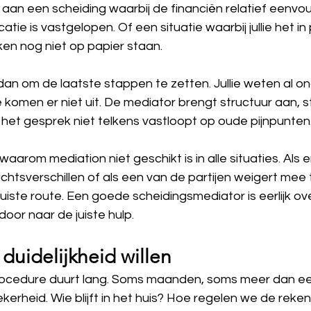
an een scheiding waarbij de financiën relatief eenvoud
ie is vastgelopen. Of een situatie waarbij jullie het in
ken nog niet op papier staan.
dan om de laatste stappen te zetten. Jullie weten al o
llie komen er niet uit. De mediator brengt structuur aan, st
 het gesprek niet telkens vastloopt op oude pijnpunten
aarom mediation niet geschikt is in alle situaties. Als e
htsverschillen of als een van de partijen weigert mee 
 juiste route. Een goede scheidingsmediator is eerlijk ov
 door naar de juiste hulp.
l duidelijkheid willen
rocedure duurt lang. Soms maanden, soms meer dan een 
onzekerheid. Wie blijft in het huis? Hoe regelen we de rek