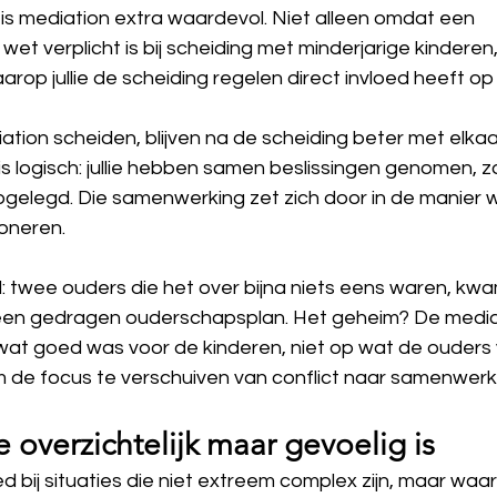
n is mediation extra waardevol. Niet alleen omdat een 
wet verplicht is bij scheiding met minderjarige kinderen
op jullie de scheiding regelen direct invloed heeft op j
ation scheiden, blijven na de scheiding beter met elkaa
s logisch: jullie hebben samen beslissingen genomen, z
pgelegd. Die samenwerking zet zich door in de manier wa
ioneren.
 twee ouders die het over bijna niets eens waren, kwa
een gedragen ouderschapsplan. Het geheim? De mediat
at goed was voor de kinderen, niet op wat de ouders 
m de focus te verschuiven van conflict naar samenwerk
ie overzichtelijk maar gevoelig is
 bij situaties die niet extreem complex zijn, maar waar