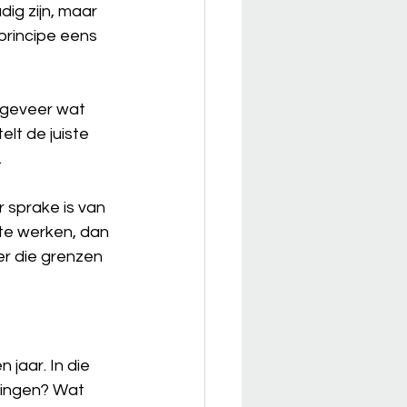
ig zijn, maar 
 principe eens 
ngeveer wat 
elt de juiste 
.
r sprake is van 
te werken, dan 
er die grenzen 
jaar. In die 
eningen? Wat 