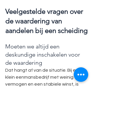
Veelgestelde vragen over 
de waardering van 
aandelen bij een scheiding
Moeten we altijd een 
deskundige inschakelen voor 
de waardering
Dat hangt af van de situatie. Bij een 
klein eenmansbedrijf met weinig 
vermogen en een stabiele winst, is 
een volledige waardering soms niet 
nodig. Maar bij een bv, meerdere 
aandeelhouders of een substantieel 
bedrijfsvermogen is een professionele 
waardering bijna altijd verstandig. Een 
fout in de inschatting kan je later veel 