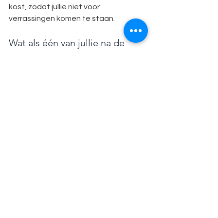
kost, zodat jullie niet voor 
verrassingen komen te staan.
Wat als één van jullie na de 
scheiding niet meer aan de 
financiële afspraken kan 
voldoen?
Als de situatie wezenlijk verandert, 
bijvoorbeeld door werkverlies of 
ziekte, dan kunnen afspraken over 
alimentatie worden herzien. Dat 
vraagt wel een gang naar de rechter 
of een nieuwe mediationronde. Hoe 
eerder jullie dit signaleren, hoe 
makkelijker het is om samen een 
nieuwe afspraak te maken. Een goed 
convenant houdt al rekening met dit 
soort scenario's door een duidelijke 