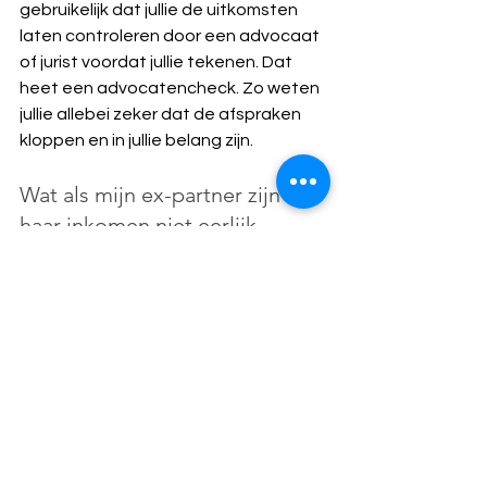
gebruikelijk dat jullie de uitkomsten 
laten controleren door een advocaat 
of jurist voordat jullie tekenen. Dat 
heet een advocatencheck. Zo weten 
jullie allebei zeker dat de afspraken 
kloppen en in jullie belang zijn.
Wat als mijn ex-partner zijn of 
haar inkomen niet eerlijk 
opgeeft?
Een mediator werkt op basis van 
vertrouwen en de documenten die 
jullie aanleveren. Als je vermoedt dat 
er informatie achtergehouden wordt, 
kun je de mediator vragen om 
aanvullende stukken op te vragen. 
Lukt dat niet, dan is een juridische 
procedure soms de enige weg. 