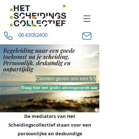
06 43052400
Begeleiding naar een goede
toekomst na je scheiding.
Persoonlijk,
deskundig en
onpartijdig
Clienten geven ons een 9.5
Vraag hier een gratis adviesgesprek aan
De mediators van Het
Scheidingscollectief staan voor een
persoonlijke en deskundige