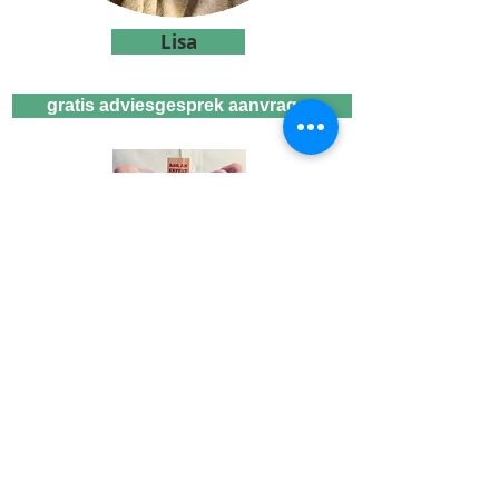
Lisa
gratis adviesgesprek aanvragen
Wij zijn gecertificeerd familie
mediator, jurist/fiscalist en kunnen je
daarom van A tot Z begeleiden bij
jullie scheiding.
Al meer dan 16 jaar ervaring als
mediator in de regio Eindhoven -
's-Hertogenbosch - Tilburg