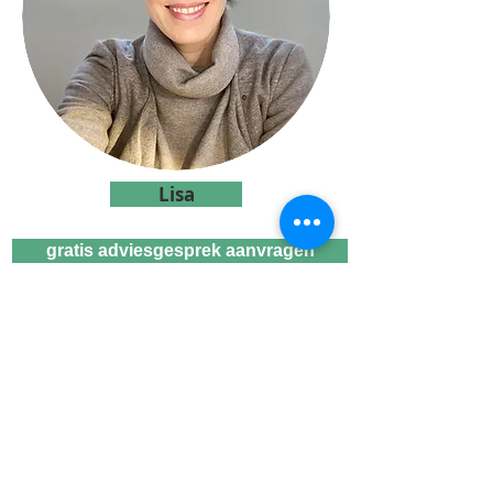
Lisa
gratis adviesgesprek aanvragen
Wij zijn gecertificeerd familie
mediator, jurist/fiscalist en kunnen je
daarom van A tot Z begeleiden bij
jullie scheiding.