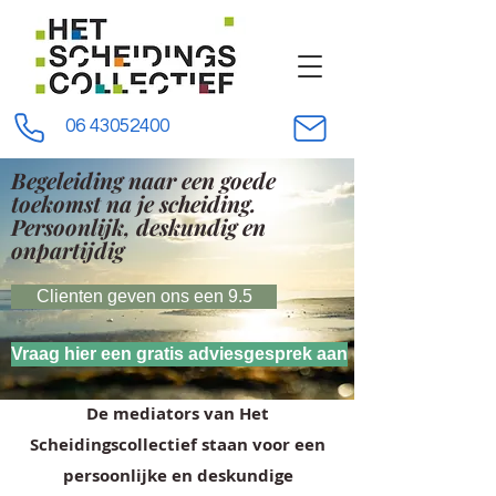
06 43052400
Begeleiding naar een goede
toekomst na je scheiding.
Persoonlijk,
deskundig en
onpartijdig
Clienten geven ons een 9.5
Vraag hier een gratis adviesgesprek aan
De mediators van Het
Scheidingscollectief staan voor een
persoonlijke en deskundige