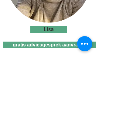
Lisa
gratis adviesgesprek aanvragen
Wij zijn gecertificeerd familie
mediator, jurist/fiscalist en kunnen je
daarom van A tot Z begeleiden bij
jullie scheiding.
Al meer dan 16 jaar ervaring als
mediator in de regio Eindhoven -
's-Hertogenbosch - Tilburg