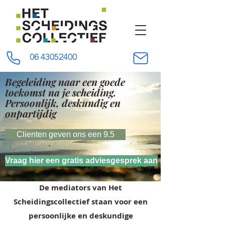
06 43052400
Begeleiding naar een goede
toekomst na je scheiding.
Persoonlijk,
deskundig en
onpartijdig
Clienten geven ons een 9.5
Vraag hier een gratis adviesgesprek aan
De mediators van Het
Scheidingscollectief staan voor een
persoonlijke en deskundige